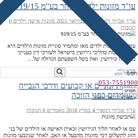
עו"ד מזונות ילדים לאחר בע"מ 919/15
עו"ד אביחי דמארי
18 בפברואר 2021
מזונות אישה וילדים
0
תגובות
עורך דין מזונות ילדים מאז ומתמיד סוגיית מזונות הילדים היא
בין החשובות בהליכי גירושין בישראל ולעורכי דין בענייני
משפחה וגירושין. זאת בשל השפעתם הגדולה של…
קרא עוד
חפש:
053-7551900
מזונות זמניים או קבועים ודרכי הגבייה
תפריט
העומדים בפני הזוכה
עו"ד אביחי דמארי
4 במרץ 2018
מאמרים
0 תגובות
עם או לאחר הליך הגירושין זכאית האישה או הילדים של בני
הזוג לתשלום דמי מזונות מהבעל או האב. לאחר שנקבעו מזונות