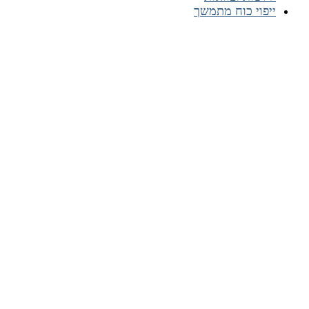
ייפוי כוח מתמשך
רשתות חברתיות
צרו איתנו קשר