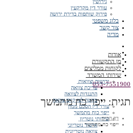
גירושין
עורך דין מקרקעין
פירוק שותפות בדירת ירושה
בלוג משפטי
צור קשר
מדיה
אודות
מן התקשורת
לקוחות ממליצים
שירותי המשרד
ירושות וצוואות
053-7551900
עריכת צוואה
התנגדות לצוואה
תגית:
ייפוי כח מתמשך
בקשה לצו קיום צוואה
עורך דין הסכם ממון
ייפוי כוח מתמשך
דף הבית
שירותי נוטריון
ייפוי כח מתמשך
אישור נוטריוני
צוואה נוטריונית