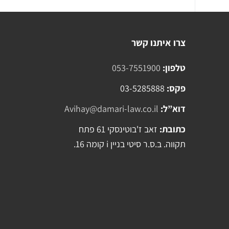
צרו איתנו קשר
טלפון:
053-7551900
פקס:
03-5285888
דוא”ל:
Avihay@damari-law.co.il
כתובת:
זאב ז'בוטינסקי 61 פתח
תקווה. ב.ס.ר סיטי בניין i קומה 16.