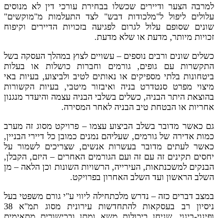
למרבה הצער ודיירים שכשלו בבחירת עורכי דין לא מנוסים
עלולים ליפול ל"מלכודות דבש" לצד התעלמות מ"מוקשים"
שונים שסופם עלול לגרום לפגיעה בזכויות הדיירים וקיפוח
זכויות מיותר, מדעת או שלא מדעת.
כשלים שונים ורבים נוספים – עשויים לצוץ במהלך העסקה בשל
התקשרות עם גופים, גורמים וחברות כושלות או בעלות
ביטחונות בלתי מספיקים או נאותים לטיב ולביצוע, בעיות באי
מיצוי מפרט סנטדרט בניה ואיבזור מיטבי, בעיות הקשורות
בהוצאת היתר הבניה, כשלים בשלבי הבניה עצמה והיעדר מנגנון
אחריות או הבטחת טיב הבניה לאחר המסירה.
גם כאשר מדובר בשלב הביצוע עצמו – פרויקט מסוג זה מערב
כמות אדירה של גורמים, שעליהם נמנים כמובן כל דיירי הבניין,
כאשר לעתים מדובר בעשרות אנשים, שצריכים לשמור על
יחסים תקינים זה עם זה ועם הגורמים האחרים – היזם, הקבלן,
הבנקים למשכנתאות, העירייה, הרשויות השונות וכן הלאה – מן
השלב הראשון ועד השלב האחרון בפרויקט.
במצב דברים כזה – נדרש מלכתחילה ליווי ע"י גורם משפטי בעל
ניסיון רב בעסקאות להתחדשות עירונית מסוג תמ"א 38
ופינוי-בינוי, שניחן ביכולות משא ומתן ובכישורים מתאימים