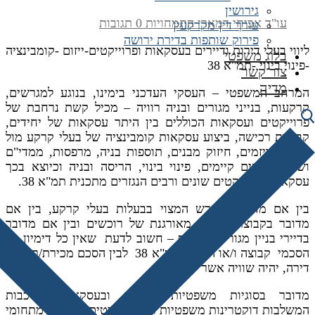
גירושין
עו"ד אביחי דמארי
התמחויות
0 תגובות
עורך דין מקרקעין
פירוק שותפות בדירת ירושה
ליווי בעלי דירות ודיירים בעסקאות ופרוייקטים-ייזום -קומבינציה
בלוג משפטי
-פינוי בינוי -תמ"א 38
צור קשר
מדיה
המרחב המשפטי – העסקי העדכני בימינו, בנוגע למגרשים,
קרקעות, בנייני מגורים ובניה רוויה – מכיל קשת נרחבת של
פרוייקטים ועסקאות הכוללים בין היתר עסקאות של יחידים,
קבוצות רכישה, ביצוע עסקאות קומבינציה של בעלי קרקע מול
קבלנים ויזמים, חיזוק מבנים, תוספות בניה, מרפסות, ממדי"ם
ושיפוץ מבנים קיימים, פינוי בינוי, הריסה ובניה וכיוצא בכך
עסקאות ופרוייקטים שונים ורבים הנגזרים מתכנית תמ"א 38.
בין אם מדובר במגרש המצוי בבעלות בעלי קרקע, בין אם
מדובר בקבוצת רכישה מאורגנת של רוכשים ובין אם מדובר
בדיירי בניין מגורים משותף – חשוב לדעת שאין כל דימיון בין
הסכמי קבוצה ו/או הסכמי תמ"א 38 לבין הסכם מכירת/רכישת
דירה, יהיה שוויה אשר יהיה.
מדובר בסוגיות משפטיות סבוכות ובעסקאות מורכבות
המשלבות דוקטרינות משפטיות רבות והיבטים חשובים מתחומי