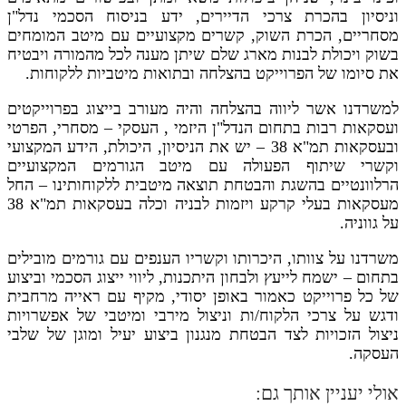
וניסיון בהכרת צרכי הדיירים, ידע בניסוח הסכמי נדל"ן
מסחריים, הכרת השוק, קשרים מקצועיים עם מיטב המומחים
בשוק ויכולת לבנות מארג שלם שיתן מענה לכל מהמורה ויבטיח
את סיומו של הפרוייקט בהצלחה ובתואות מיטביות ללקוחות.
למשרדנו אשר ליווה בהצלחה והיה מעורב בייצוג בפרוייקטים
ועסקאות רבות בתחום הנדל"ן היזמי , העסקי – מסחרי, הפרטי
ובעסקאות תמ"א 38 – יש את הניסיון, היכולת, הידע המקצועי
וקשרי שיתוף הפעולה עם מיטב הגורמים המקצועיים
הרלוונטיים בהשגת והבטחת תוצאה מיטבית ללקוחותינו – החל
מעסקאות בעלי קרקע ויזמות לבניה וכלה בעסקאות תמ"א 38
על גווניה.
משרדנו על צוותו, היכרותו וקשריו הענפים עם גורמים מובילים
בתחום – ישמח לייעץ ולבחון היתכנות, ליווי ייצוג הסכמי וביצוע
של כל פרוייקט כאמור באופן יסודי, מקיף עם ראייה מרחבית
ודגש על צרכי הלקוח/ות וניצול מירבי ומיטבי של אפשרויות
ניצול הזכויות לצד הבטחת מנגנון ביצוע יעיל ומוגן של שלבי
העסקה.
אולי יעניין אותך גם: