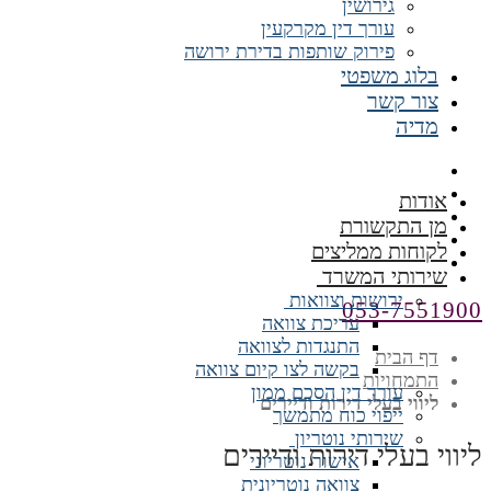
גירושין
עורך דין מקרקעין
פירוק שותפות בדירת ירושה
בלוג משפטי
צור קשר
מדיה
אודות
מן התקשורת
לקוחות ממליצים
שירותי המשרד
ירושות וצוואות
053-7551900
עריכת צוואה
התנגדות לצוואה
דף הבית
בקשה לצו קיום צוואה
התמחויות
עורך דין הסכם ממון
ליווי בעלי דירות ודיירים
ייפוי כוח מתמשך
שירותי נוטריון
ליווי בעלי דירות ודיירים
אישור נוטריוני
צוואה נוטריונית