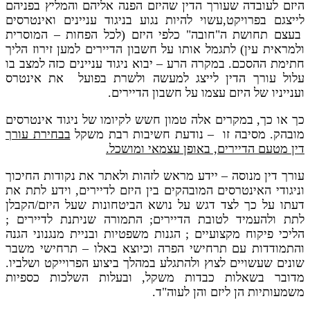
היזם לעובדה שעורך הדין שהיזם הפנה אליהם והמליץ בפניהם
לייצגם בפרויקט,עשוי להיות נגוע בניגוד עניינים ואינטרסים
בעצם תחושת ה"חובה" כלפי היזם (לכל הפחות – המוסרית
ולמראית עין) לתגמל אותו על חשבון הדיירים למען זירוז הליך
חתימת ההסכם. במקרה הרע – יבוא ניגוד עניינים כזה למצב בו
עלול עורך הדין לייצג למעשה ולשרת בפועל את אינטרס
וענייניו של היזם עצמו על חשבון הדיירים.
כך או כך, במקרים אלה טמון חשש לקיומו של ניגוד אינטרסים
מובהק. מסיבה זו – נודעת חשיבות רבת משקל
בבחירת עורך
דין מטעם הדיירים, באופן עצמאי ומושכל.
עורך דין מנוסה – יידע מראש לזהות ולאתר את נקודות החיכוך
וניגודי האינטרסים המובהקים בין היזם לדיירים, וידע לתת את
דעתו על כך לצד דגש על נושא הביטחונות שעל היזם/הקבלן
לתת ולהעמיד לטובת הדיירים; התמורה שניתנת לדיירים ;
הליכי פיקוח מקצועיים ; הגנות משפטיות ובניית מנגנוני הגנה
והתמודדות עם תרחישי הפרה וכיוצא באלו – תרחישי משבר
שונים שעשויים לצוץ ולהתגלע במהלך ביצוע הפרוייקט ושלביו.
מדובר בשאלות כבדות משקל, ובעלות השלכות כספיות
משמעותיות הן ליזם והן לעוה"ד.