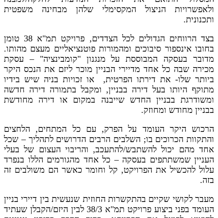
ולאפשרויות הניצול המקסימלי שלהן מבחינה משפטית
ותכנונית.
בצד הרווחים הגדולים לכל הצדדים, פרויקט תמ"א 38 טומן
בחובו אינספור סיבוכים ומהמורות פוטנציאליים מעצם מהותו.
מדובר בעסקה המבוססת על מנגנון "קומבינציה" – עסקת
מכירה שבה כל אחד מדיירי הבניין מוכר ליזם את הנכס היקר
ביותר שלו- את דירתו הפרטית, או זכויות בניה שיש בידיו
מתוקף היותו בעל דירה בבניין, ומקבל בתמורה דירה חדשה
ומשודרגת בבניין החדש שייבנה במקום או דירה מחודשת
בבניין מחודש ומחוזק.
הרכוש היקר העומד על הפרק, עם כל המתחים, הלחצים
והתקוות הכרוכים בו; השלבים הרבים הדרושים לתהליך – שכל
אחד מהם יכול להשתבש/להתעכב, והריבוי העצום של בעלי
העניין שמשתתפים בעסקה – כל אחד מהגורמים הללו בנפרד
עלול להכשיל את הפרויקט, קל וחומר כאשר הם משולבים זה
בזה.
מעבר לקושי שקיים בהתקשרות החוזית שנעשית בין דיירי בניין
העומד בפני ביצוע פרויקט תמ"א 38/3 לבין היזם/הקבלן שעתיד