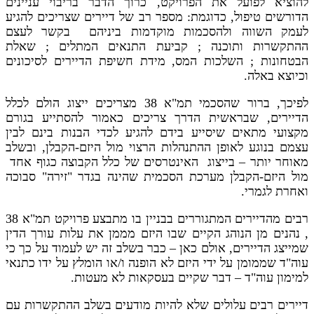
להוציא לפועל את הפרויקט, כרוך הדבר בריבוי עניינים
הדורשים טיפול, כדוגמת: מספר רב של דיירים שצריכים להגיע
לעמק השווה ולהסכמות מוקדמות ביניהם בקשר לעצם
ההתקשרות ותוכנה ; קביעת התנאים המתלים ; שאלת
הבטחונות ; השלכות המס, מידת חשיפת הדיירים לסיכונים
וכיוצא באלה.
לפיכך, ברור שהסכמי תמ"א 38 מצריכים ייצוג הולם לכלל
הדיירים, שבראשית הדרך צריכים כאמור להסתייע בגורם
מקצועי מתאים שיסייע בידם להגיע לכדי הבנות בינם לבין
עצמם בנוגע לאופן ההתנהלות הרצוי מול היזם-הקבלן, ובשלב
מאוחר יותר – בייצוג האינטרסים של כלל הקבוצה כגוף אחד
מול היזם-הקבלן מערכת הסכמית שהינה בגדר "זירה" סבוכה
ואחרת לגמרי.
רבים מהדיירים המתגוררים בבניין בו מתבצע פרויקט תמ"א 38
, נהנים מן הנוהג הקיים שבו היזם מממן את עלות עורך הדין
שמייצג הדיירים, אולם כאן – כבר בשלב זה יש לעמוד על כך כי
עוה"ד שממומן על ידי היזם לא הופנה ו/או הומלץ על ידו כתנאי
למימון עוה"ד – דבר שקיים בעסקאות לא מעטות.
דיירים רבים עלולים שלא להיות מודעים בשלב ההתקשרות עם