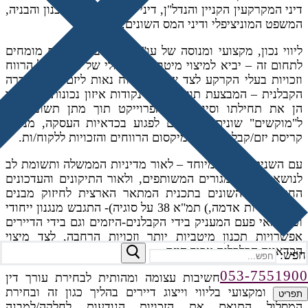
דיני המקרקעין הקניין והנדל"ן, דיני החוזים, דיני התכנון והבניה,
המשפט המוניציפלי ודיני המס השונים.
ליווי נכון, מקצועי ומנוסה של עו"ד מייצג בשילוב עם מומחים
לתחום זה – יביא למיצוי מיטבי ומקסימלי של פוטנציאל הרווח
וזכויות בעלי הקרקע לצד שמירת רווח נאות ליזם ו/או לחברה
הקבלנית – המבצעת תוך מציאת נקודות איזון נכונות שיבטיחו
הן את תחילתו וסיומו של הפרוייקט תוך מתן תשומת לב
ל"מוקשים" שונים שעשויים לפגוע בכדאיות העסקה, מניעת
קריסת יזם/קבלן מבצע, ומיקסום הרווחים והזכויות ללקוח/ות.
עם השנים וכיום במיוחד – לאור מדיניות הממשלה ותשומת לב
לנושא בנייני המגורים המשותפים, ולאור התיקונים והעדכונים
החקיקתיים השונים בתכנית המתאר הארצית לחיזוק מבנים
מפני רעידות אדמה,) תמ"א 38 על סוגיה)- התגבש מנגנון ייחודי
וטוב מאי פעם המעניק בידי הקבלנים-היזמים וגם בידי הדיירים
אפשרויות תכנון מיטביות יותר וזכויות הרחבה, לצד מיצוי
הכדאיות הכלכלית עבור היזם.
חפש:
053-7551900
לפיכך – נודעת חשיבות עצומה ומהותית לבחירת עורך דין
מנוסה ומקצועי בליווי וייצוג דיירים בהליך כגון זה ובחירת
תפריט
המסלול התואם את הזכויות הנודעות לחלקה/למבנה