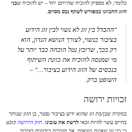
כלומר, לא מספיק להוכיח שהייתם יחד – יש להוכיח ש
בני
הזוג התכוונו במפורש לשתף נכס מסוים
.
"ההבדל בין זוג לא נשוי לבין זוג הידוע
בציבור כנשוי, לצורך הנושא הנדון, הוא
רק בכך, שרובץ נטל הוכחה כבד יותר על
מי שמנסה להוכיח את כוונת השיתוף
בנכסים של הזוג הידוע בציבור…" –
השופט ברק.
זכויות ירושה
במקרה שבן/בת זוג שהוא ידוע בציבור נפטר, בן הזוג שנותר
בחיים עשוי להיות זכאי
לרשת את עזבונו
.
חוק הירושה
קובע
כי בני זוג שאינם נשואים, אך מוכרים כידועים בציבור,