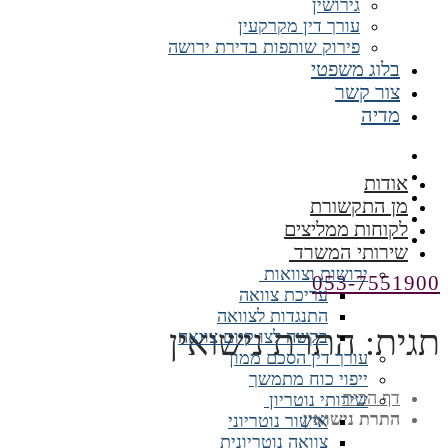
גירושין
עורך דין מקרקעין
פירוק שותפות בדירת ירושה
בלוג משפטי
צור קשר
מדיה
אודות
מן התקשורת
לקוחות ממליצים
שירותי המשרד
ירושות וצוואות
053-7551900
עריכת צוואה
התנגדות לצוואה
תגית:
התרת נישואין
בקשה לצו קיום צוואה
עורך דין הסכם ממון
ייפוי כוח מתמשך
דף הבית
שירותי נוטריון
התרת נישואין
אישור נוטריוני
צוואה נוטריונית