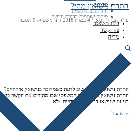
התרת נישואין מהי?
גירושין
עורך דין מקרקעין
פירוק שותפות בדירת ירושה
עו"ד אביחי דמארי
4 במרץ 2018
דיני משפחה
0 תגובות
בלוג משפטי
צור קשר
מדיה
התרת נישואין – מה חשוב לדעת כשמדובר בנישואין אזרחיים?
התרת נישואין היא ההליך המשפטי שבו מתירים את הקשר בין
בני זוג שנישאו בנישואין אזרחיים. ולא…
קרא עוד
ניווט מהיר