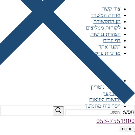
צור קשר
אודות המשרד
מן התקשורת
לקוחות ממליצים
הצהרת נגישות
דף הבית
תקנון אתר
מדיניות פרטיות
התמחות המשרד
משפחה
שירותי נוטריון
מקרקעין
ירושות וצוואות
ייפוי כוח מתמשך
חפש:
רשתות חברתיות
053-7551900
תפריט