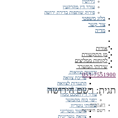
גירושין
עורך דין מקרקעין
פירוק שותפות בדירת ירושה
בלוג משפטי
צור קשר
מדיה
אודות
מן התקשורת
לקוחות ממליצים
שירותי המשרד
ירושות וצוואות
053-7551900
עריכת צוואה
התנגדות לצוואה
תגית:
רשם הירושה
בקשה לצו קיום צוואה
עורך דין הסכם ממון
ייפוי כוח מתמשך
דף הבית
שירותי נוטריון
רשם הירושה
אישור נוטריוני
צוואה נוטריונית