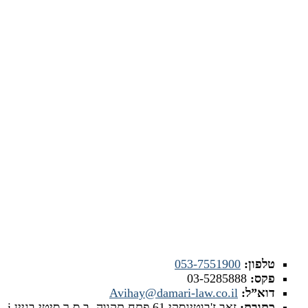
צרו איתנו קשר
טלפון:
053-7551900
פקס:
03-5285888
דוא”ל:
Avihay@damari-law.co.il
כתובת:
זאב ז'בוטינסקי 61 פתח תקווה. ב.ס.ר סיטי בניין i