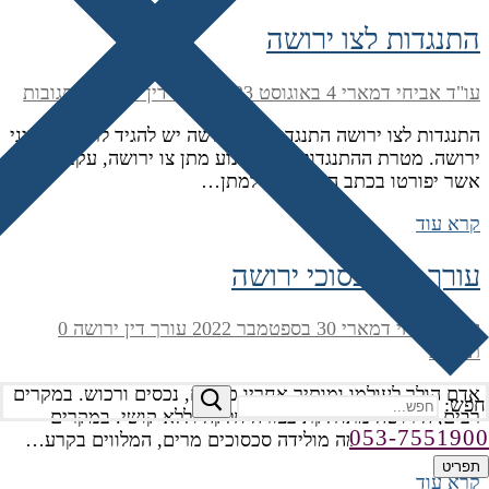
התנגדות לצו ירושה
עו"ד אביחי דמארי
4 באוגוסט 2023
עורך דין ירושה
0 תגובות
התנגדות לצו ירושה התנגדות לצו ירושה יש להגיד לרשם לענייני
ירושה. מטרת ההתנגדות היא למנוע מתן צו ירושה, עקב סיבות
אשר יפורטו בכתב ההתנגדות למתן…
קרא עוד
עורך דין סכסוכי ירושה
עו"ד אביחי דמארי
30 בספטמבר 2022
עורך דין ירושה
0
תגובות
אדם הולך לעולמו ומותיר אחריו כספים, נכסים ורכוש. במקרים
חפש:
רבים, הירושה מתחלקת בצורה חלקה וללא קושי. במקרים
053-7551900
אחרים, עצם קיומה מולידה סכסוכים מרים, המלווים בקרע…
תפריט
קרא עוד