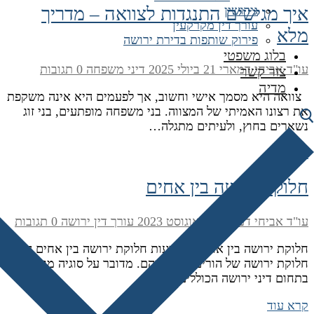
איך מגישים התנגדות לצוואה – מדריך
גירושין
עורך דין מקרקעין
מלא
פירוק שותפות בדירת ירושה
בלוג משפטי
עו"ד אביחי דמארי
21 ביולי 2025
דיני משפחה
0 תגובות
צור קשר
מדיה
צוואה היא מסמך אישי וחשוב, אך לפעמים היא אינה משקפת
את רצונו האמיתי של המצווה. בני משפחה מופתעים, בני זוג
נשארים בחוץ, ולעיתים מתגלה…
קרא עוד
חלוקת ירושה בין אחים
עו"ד אביחי דמארי
4 באוגוסט 2023
עורך דין ירושה
0 תגובות
חלוקת ירושה בין אחים משמעות חלוקת ירושה בין אחים הנה
חלוקת ירושה של הורים בין ילדיהם. מדובר על סוגיה מורכבת
בתחום דיני ירושה הכוללים דינים,…
קרא עוד